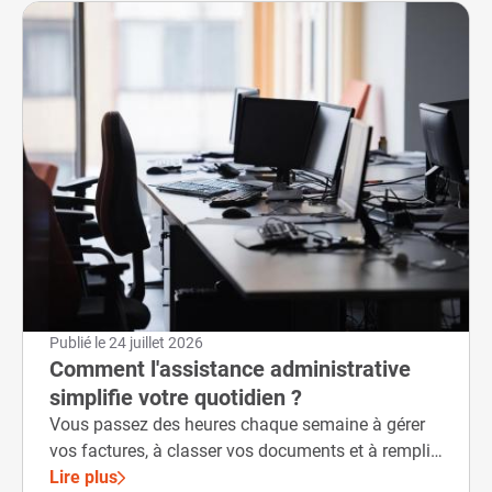
Publié le
24 juillet 2026
Comment l'assistance administrative
simplifie votre quotidien ?
Vous passez des heures chaque semaine à gérer
vos factures, à classer vos documents et à remplir
vos déclarations ?
Lire plus